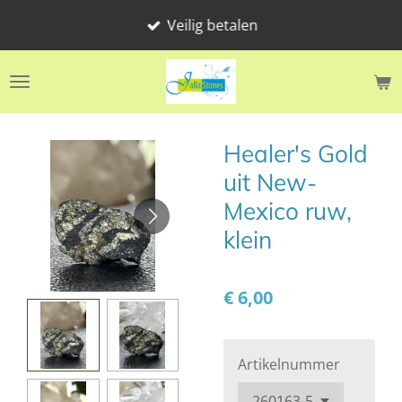
Ga
Veilig betalen
direct
naar
de
hoofdinhoud
Healer's Gold
uit New-
Mexico ruw,
klein
€ 6,00
Artikelnummer