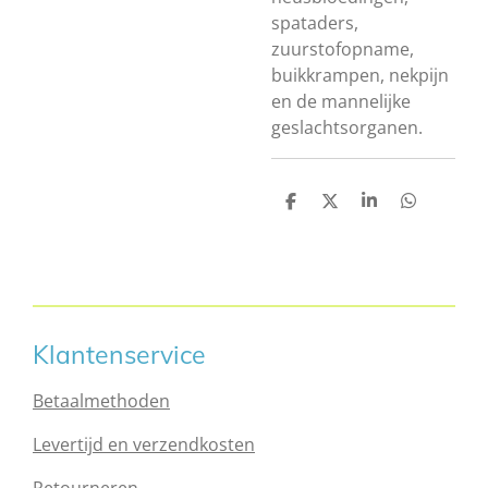
spataders,
zuurstofopname,
buikkrampen, nekpijn
en de mannelijke
geslachtsorganen.
D
D
S
D
e
e
h
e
l
e
a
l
e
l
r
e
n
e
n
Klantenservice
Betaalmethoden
Levertijd en verzendkosten