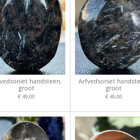
fvedsoniet handsteen,
Arfvedsoniet handste
groot
groot
€ 49,00
€ 45,00