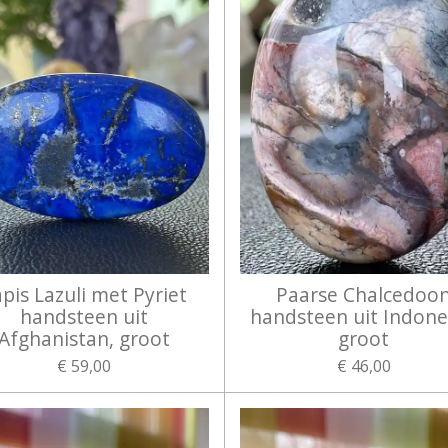
pis Lazuli met Pyriet
Paarse Chalcedoo
handsteen uit
handsteen uit Indone
Afghanistan, groot
groot
€ 59,00
€ 46,00