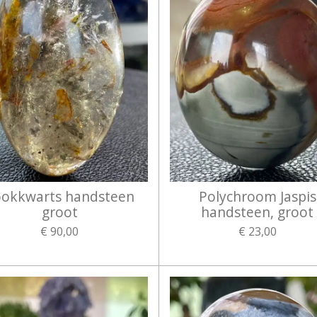
okkwarts handsteen
Polychroom Jaspis
groot
handsteen, groot
€ 90,00
€ 23,00