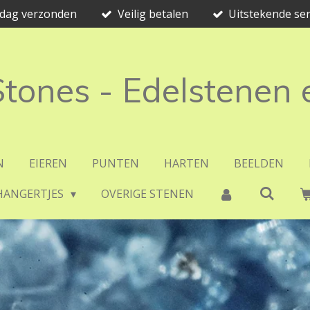
e dag verzonden
Veilig betalen
Uitstekende ser
 Stones - Edelstenen
N
EIEREN
PUNTEN
HARTEN
BEELDEN
HANGERTJES
OVERIGE STENEN