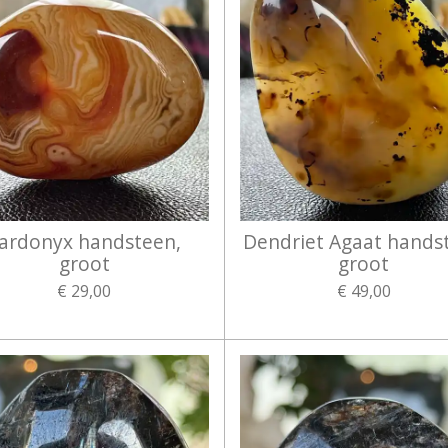
ardonyx handsteen,
Dendriet Agaat hands
groot
groot
€ 29,00
€ 49,00