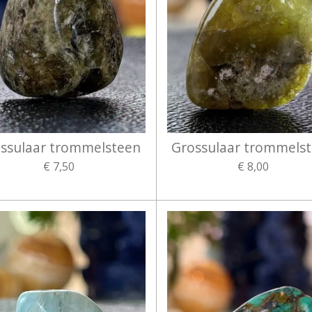
ssulaar trommelsteen
Grossulaar trommels
€ 7,50
€ 8,00