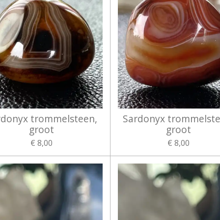
rdonyx trommelsteen,
Sardonyx trommelste
groot
groot
€ 8,00
€ 8,00