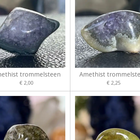
ethist trommelsteen
Amethist trommelst
€ 2,00
€ 2,25