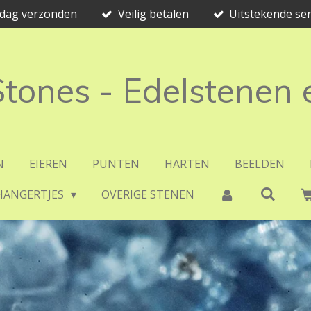
e dag verzonden
Veilig betalen
Uitstekende ser
 Stones - Edelstenen
N
EIEREN
PUNTEN
HARTEN
BEELDEN
HANGERTJES
OVERIGE STENEN