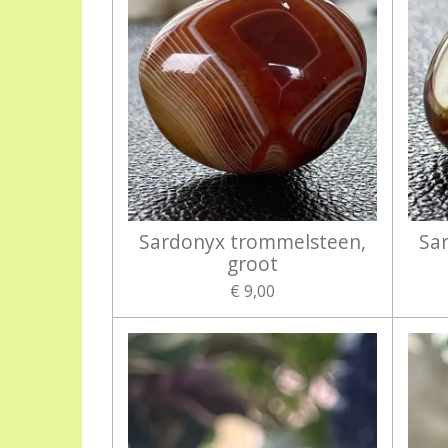
Sardonyx trommelsteen,
Sa
groot
€ 9,00