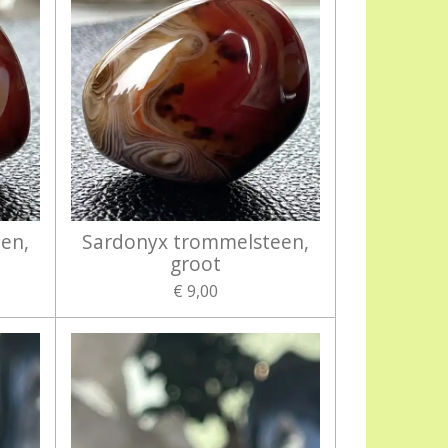
en,
Sardonyx trommelsteen,
groot
€ 9,00