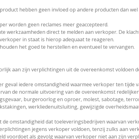
 product hebben geen invloed op andere producten dan wel 
oper worden geen reclames meer geaccepteerd.
ichte werkzaamheden direct te melden aan verkoper. De klach
verkoper in staat is hierop adequaat te reageren.
ehouden het goed te herstellen en eventueel te vervangen.
oorlijk aan zijn verplichtingen uit de overeenkomst voldoen d
der geval iedere omstandigheid waarmee verkoper ten tijde
van de normale uitvoering van de overeenkomst redelijker
logsgevaar, burgeroorlog en oproer, molest, sabotage, terro
rkstakingen, werkliedenuitsluiting, gewijzigde overheidsma
 de omstandigheid dat toeleveringsbedrijven waarvan verkop
rplichtingen jegens verkoper voldoen, tenzij zulks aan verko
oeld voordoet als gevolg waarvan verkoper niet aan zijn ver