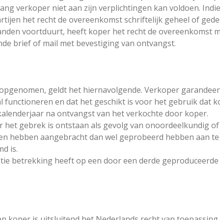
ng verkoper niet aan zijn verplichtingen kan voldoen. Indien
jen het recht de overeenkomst schriftelijk geheel of gedeel
anden voortduurt, heeft koper het recht de overeenkomst me
de brief of mail met bevestiging van ontvangst.
n opgenomen, geldt het hiernavolgende. Verkoper garandee
 functioneren en dat het geschikt is voor het gebruik dat
kalenderjaar na ontvangst van het verkochte door koper.
 het gebrek is ontstaan als gevolg van onoordeelkundig of
gen hebben aangebracht dan wel geprobeerd hebben aan te
d is.
tie betrekking heeft op een door een derde geproduceerde z
 koper is uitsluitend het Nederlands recht van toepassing