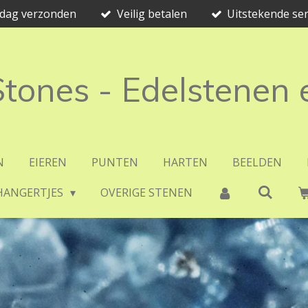
e dag verzonden
Veilig betalen
Uitstekende ser
 Stones - Edelstenen
N
EIEREN
PUNTEN
HARTEN
BEELDEN
HANGERTJES
OVERIGE STENEN