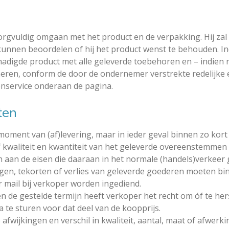
orgvuldig omgaan met het product en de verpakking. Hij zal 
kunnen beoordelen of hij het product wenst te behouden. Ind
adigde product met alle geleverde toebehoren en – indien re
en, conform de door de ondernemer verstrekte redelijke en 
enservice onderaan de pagina.
ten
oment van (af)levering, maar in ieder geval binnen zo kort
 kwaliteit en kwantiteit van het geleverde overeenstemmen
en aan de eisen die daaraan in het normale (handels)verkeer 
gen, tekorten of verlies van geleverde goederen moeten bi
r mail bij verkoper worden ingediend.
n de gestelde termijn heeft verkoper het recht om óf te her
a te sturen voor dat deel van de koopprijs.
 afwijkingen en verschil in kwaliteit, aantal, maat of afwe