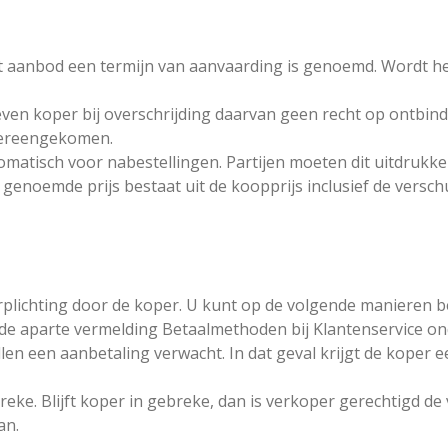
 het aanbod een termijn van aanvaarding is genoemd. Wordt h
 geven koper bij overschrijding daarvan geen recht op ontbin
 overeengekomen.
matisch voor nabestellingen. Partijen moeten dit uitdrukkel
 genoemde prijs bestaat uit de koopprijs inclusief de versc
erplichting door de koper. U kunt op de volgende manieren b
 de aparte vermelding Betaalmethoden bij Klantenservice o
en een aanbetaling verwacht. In dat geval krijgt de koper e
gebreke. Blijft koper in gebreke, dan is verkoper gerechtigd d
an.