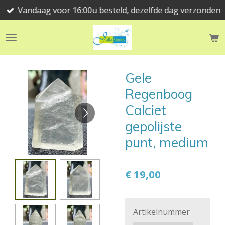
Vandaag voor 16:00u besteld, dezelfde dag verzonden
Ga
direct
naar
de
hoofdinhoud
Gele
Regenboog
Calciet
gepolijste
punt, medium
€ 19,00
Artikelnummer