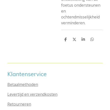
foetus ondersteunen
en
ochtendmisselijkheid
verminderen.
D
D
S
D
e
e
h
e
l
e
a
l
e
l
r
e
n
e
n
Klantenservice
Betaalmethoden
Levertijd en verzendkosten
Retourneren