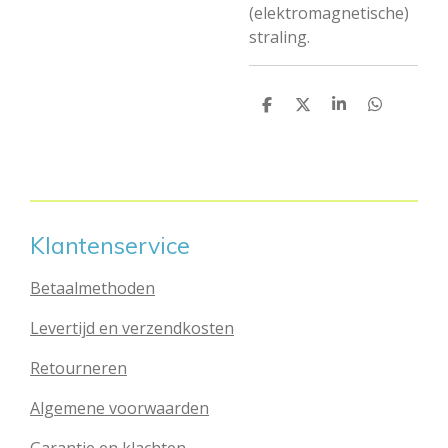
(elektromagnetische)
straling.
D
D
S
D
e
e
h
e
l
e
a
l
e
l
r
e
n
e
n
Klantenservice
Betaalmethoden
Levertijd en verzendkosten
Retourneren
Algemene voorwaarden