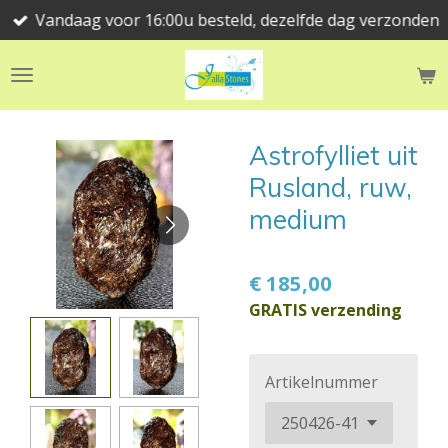
Vandaag voor 16:00u besteld, dezelfde dag verzonden
Ga
direct
naar
de
hoofdinhoud
Astrofylliet uit
Rusland, ruw,
medium
€ 185,00
GRATIS verzending
Artikelnummer