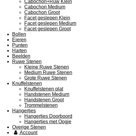
Cabochon+Ruw Klein
Cabochon Medium
Cabochon Groot
Facet geslepen Klein
Facet geslepen Medium
Facet geslepen Groot
Bollen
Eieren
Punten
Harten
Beelden
Ruwe Stenen
Kleine Ruwe Stenen
Medium Ruwe Stenen
Grote Ruwe Stenen
Knuffelstenen
Knuffelstenen plat
Handstenen Medium
Handstenen Groot
Trommelstenen
Hangertjes
Hangertjes Doorboord
Hangertjes met Oogje
Overige Stenen
Account