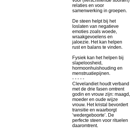
voor (verschillende soorten)
relaties en voor
samenwerking in groepen.
De steen helpt bij het
loslaten van negatieve
emoties zoals woede,
wraakgevoelens en
jaloezie.
Het kan helpen
rust en balans te vinden.
Fysiek kan het helpen bij
slapeloosheid,
hormoonhuishouding en
menstruatiepijnen.
- - - - -
Clevelandiet houdt verband
met de drie fasen omtrent
godin en vrouw zijn: maagd,
moeder en oude wijze
vrouw. Het kristal bevordert
transitie en waarborgt
‘wedergeboorte’. De
perfecte steen voor rituelen
daaromtrent.