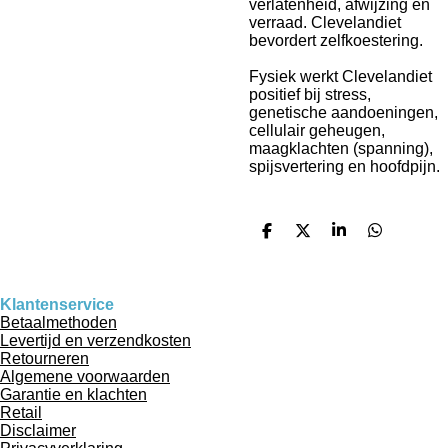
verlatenheid, afwijzing en
verraad.
Clevelandiet
bevordert zelfkoestering.
Fysiek werkt Clevelandiet
positief bij stress,
genetische aandoeningen,
cellulair geheugen,
maagklachten (spanning),
spijsvertering en hoofdpijn.
D
D
S
D
e
e
h
e
l
e
a
l
e
l
r
e
n
e
n
Klantenservice
Betaalmethoden
Levertijd en verzendkosten
Retourneren
Algemene voorwaarden
Garantie en klachten
Retail
Disclaimer