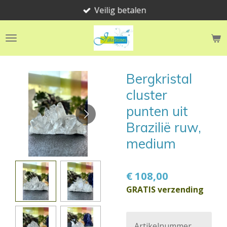
Veilig betalen
Ga
direct
naar
de
hoofdinhoud
Bergkristal
cluster
punten uit
Brazilië ruw,
medium
€ 108,00
GRATIS verzending
Artikelnummer