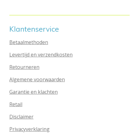
e
l
r
e
n
e
n
Klantenservice
Betaalmethoden
Levertijd en verzendkosten
Retourneren
Algemene voorwaarden
Garantie en klachten
Retail
Disclaimer
Privacyverklaring