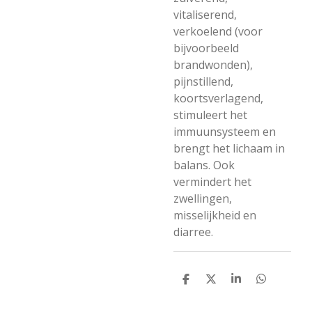
vitaliserend,
verkoelend (voor
bijvoorbeeld
brandwonden),
pijnstillend,
koortsverlagend,
stimuleert het
immuunsysteem en
brengt het lichaam in
balans. Ook
vermindert het
zwellingen,
misselijkheid en
diarree.
D
D
S
D
e
e
h
e
l
e
a
l