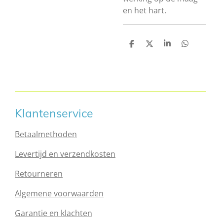
en het hart.
D
D
S
D
e
e
h
e
l
e
a
l
e
l
r
e
n
e
n
Klantenservice
Betaalmethoden
Levertijd en verzendkosten
Retourneren
Algemene voorwaarden
Garantie en klachten