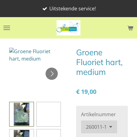
Ga
Uitstekende service!
direct
naar
de
hoofdinhoud
Groene
Fluoriet hart,
medium
€ 19,00
Artikelnummer