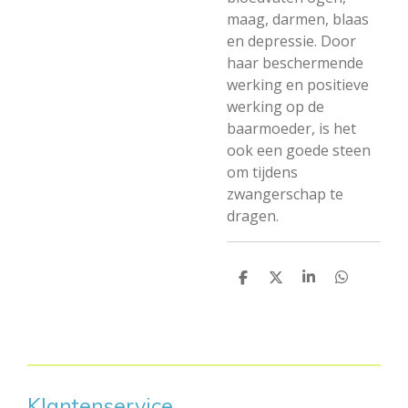
maag, darmen, blaas
en depressie. Door
haar beschermende
werking en positieve
werking op de
baarmoeder, is het
ook een goede steen
om tijdens
zwangerschap te
dragen.
D
D
S
D
e
e
h
e
l
e
a
l
e
l
r
e
n
e
n
Klantenservice