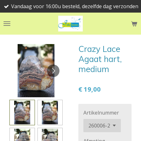
Vandaag voor 16:00u besteld, dezelfde dag verzonden
Ga
direct
naar
de
hoofdinhoud
Crazy Lace
Agaat hart,
medium
€ 19,00
Artikelnummer