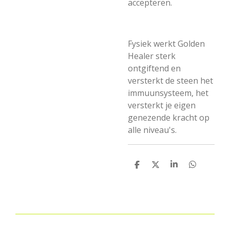
accepteren.
Fysiek werkt Golden
Healer sterk
ontgiftend en
versterkt de steen het
immuunsysteem, het
versterkt je eigen
genezende kracht op
alle niveau's.
D
D
S
D
e
e
h
e
l
e
a
l
e
l
r
e
n
e
n