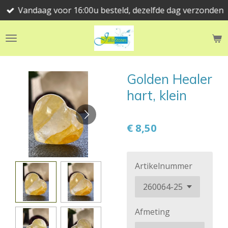
Vandaag voor 16:00u besteld, dezelfde dag verzonden
Ga
direct
naar
de
hoofdinhoud
Golden Healer
hart, klein
€ 8,50
Artikelnummer
Afmeting