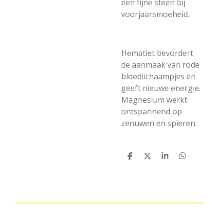
een fijne steen bij
voorjaarsmoeheid.
Hematiet bevordert
de aanmaak van rode
bloedlichaampjes en
geeft nieuwe energie.
Magnesium werkt
ontspannend op
zenuwen en spieren.
D
D
S
D
e
e
h
e
l
e
a
l
e
l
r
e
n
e
n