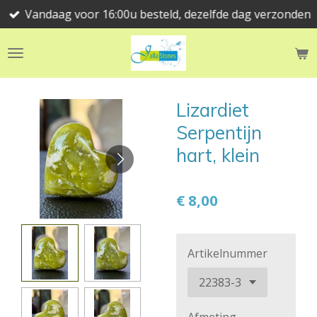
Vandaag voor 16:00u besteld, dezelfde dag verzonden
Ga
direct
naar
de
hoofdinhoud
Lizardiet
Serpentijn
hart, klein
€ 8,00
Artikelnummer