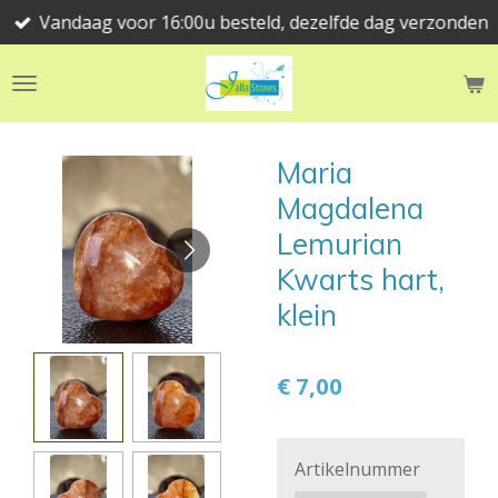
Vandaag voor 16:00u besteld, dezelfde dag verzonden
Ga
direct
naar
de
hoofdinhoud
Maria
Magdalena
Lemurian
Kwarts hart,
klein
€ 7,00
Artikelnummer