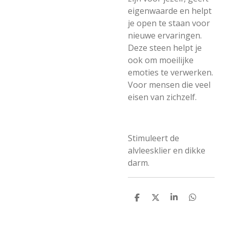
eigenwaarde en helpt
je open te staan voor
nieuwe ervaringen.
Deze steen helpt je
ook om moeilijke
emoties te verwerken.
Voor mensen die veel
eisen van zichzelf.
Stimuleert de
alvleesklier en dikke
darm.
D
D
S
D
e
e
h
e
l
e
a
l
e
l
r
e