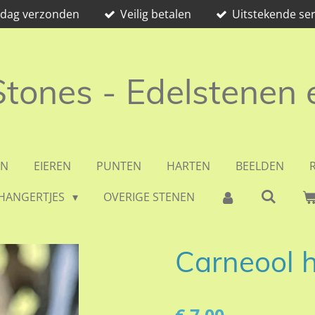
e dag verzonden
Veilig betalen
Uitstekende ser
 Stones - Edelstenen
EN
EIEREN
PUNTEN
HARTEN
BEELDEN
HANGERTJES
OVERIGE STENEN
Carneool h