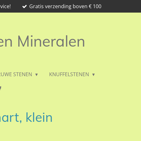
vice!
Gratis verzending boven € 100
 en Mineralen
RUWE STENEN
KNUFFELSTENEN
art, klein