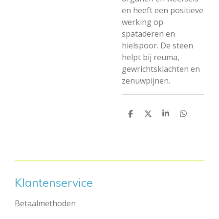
en heeft een positieve
werking op
spataderen en
hielspoor. De steen
helpt bij reuma,
gewrichtsklachten en
zenuwpijnen.
D
D
S
D
e
e
h
e
l
e
a
l
e
l
r
e
n
e
n
Klantenservice
Betaalmethoden