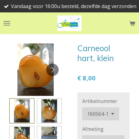
Vandaag voor 16:00u besteld, dezelfde dag verzonden
Ga
direct
naar
de
hoofdinhoud
Carneool
hart, klein
€ 8,00
Artikelnummer
Afmeting