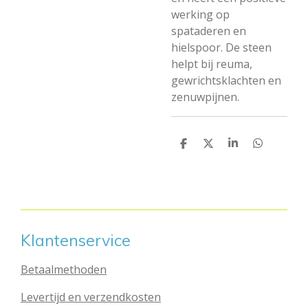
werking op
spataderen en
hielspoor. De steen
helpt bij reuma,
gewrichtsklachten en
zenuwpijnen.
D
D
S
D
e
e
h
e
l
e
a
l
e
l
r
e
n
e
n
Klantenservice
Betaalmethoden
Levertijd en verzendkosten