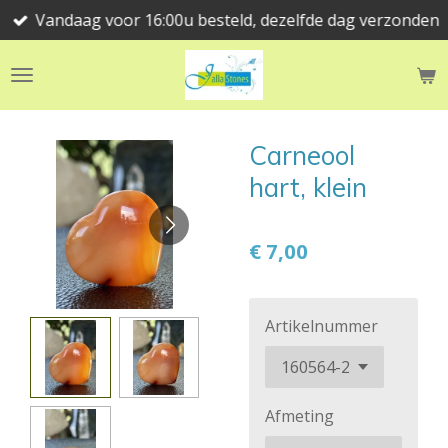
Vandaag voor 16:00u besteld, dezelfde dag verzonden
Ga
direct
naar
de
hoofdinhoud
Carneool
hart, klein
€ 7,00
Artikelnummer
Afmeting