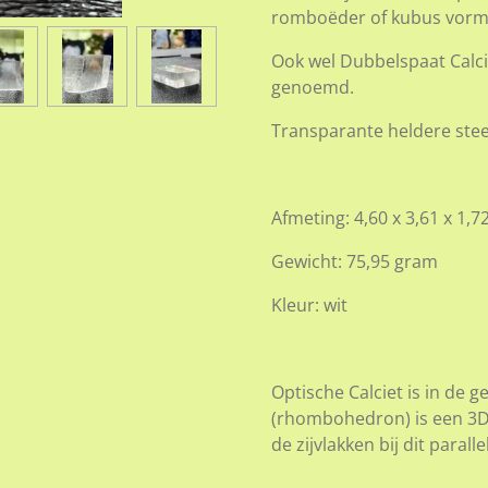
romboëder of
kubus vorm,
Ook wel Dubbelspaat Calcie
genoemd.
Transparante heldere ste
Afmeting: 4,60 x 3,61 x 1,7
Gewicht: 75,95 gram
Kleur: wit
Optische Calciet is in d
(rhombohedron) is een 3D 
de zijvlakken bij dit para