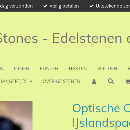
e dag verzonden
Veilig betalen
Uitstekende ser
 Stones - Edelstenen
EN
EIEREN
PUNTEN
HARTEN
BEELDEN
HANGERTJES
OVERIGE STENEN
Optische C
IJslandspa