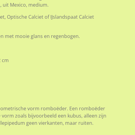
 uit Mexico, medium.
t, Optische Calciet of IJslandspaat Calciet
en met mooie glans en regenbogen.
2 cm
e geometrische vorm romboëder. Een romboëder
vorm zoals bijvoorbeeld een kubus, alleen zijn
llellepipedum geen vierkanten, maar ruiten.