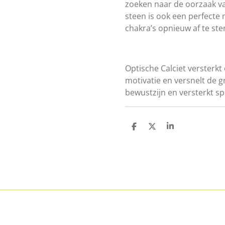
zoeken naar de oorzaak va
steen is ook een perfect
chakra’s opnieuw af te st
Optische Calciet versterkt 
motivatie en versnelt de g
bewustzijn en versterkt spir
D
D
S
e
e
h
l
e
a
e
l
r
n
e