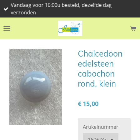
Vandaag voor 16:00u besteld, dezelfde dag
Ga
verzonden
direct
naar
de
hoofdinhoud
Chalcedoon
edelsteen
cabochon
rond, klein
€ 15,00
Artikelnummer