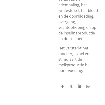
ademhaling, het
lymfestelsel, het bloed
en de doorbloeding,
overgang,
vochtophoping en op
de insulineproductie
en dus diabetes.
Het versterkt het
moedergevoel en
stimuleert de
melkproductie bij
borstvoeding.
D
D
S
D
e
e
h
e
l
e
a
l
e
l
r
e
n
e
n