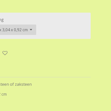
ng
steen of zaksteen
2 cm