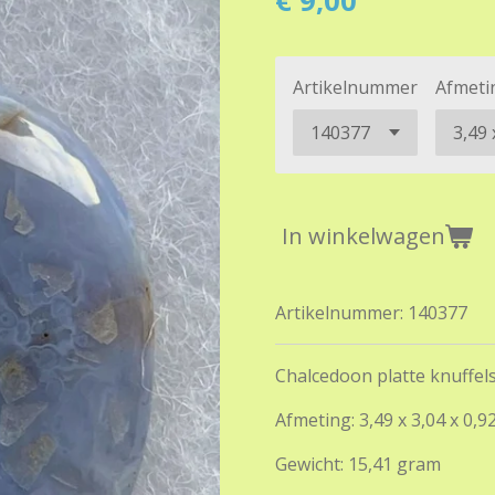
€ 9,00
Artikelnummer
Afmeti
In winkelwagen
Artikelnummer:
140377
Chalcedoon platte knuffel
Afmeting: 3,49 x 3,04 x 0,9
Gewicht: 15,41 gram