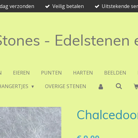
e dag verzonden
Veilig betalen
Uitstekende ser
 Stones - Edelstenen
N
EIEREN
PUNTEN
HARTEN
BEELDEN
HANGERTJES
OVERIGE STENEN
Chalcedoon