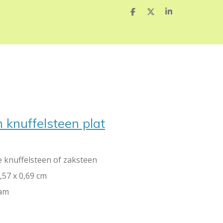
D
D
S
e
e
h
l
e
a
e
l
r
n
e
 knuffelsteen plat
e knuffelsteen of zaksteen
,57 x 0,69 cm
ram