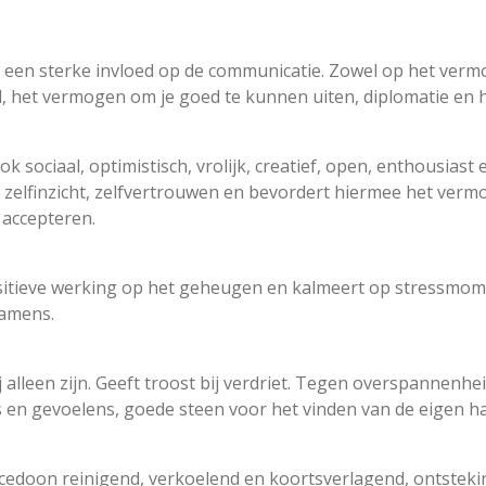
 een sterke invloed op de communicatie. Zowel op het vermo
, het vermogen om je goed te kunnen uiten, diplomatie en 
k sociaal, optimistisch, vrolijk, creatief, open, enthousias
 zelfinzicht, zelfvertrouwen en bevordert hiermee het ve
 accepteren.
sitieve werking op het geheugen en kalmeert op stressmom
xamens.
 alleen zijn. Geeft troost bij verdriet. Tegen overspannenheid
 en gevoelens, goede steen voor het vinden van de eigen har
lcedoon reinigend, verkoelend en koortsverlagend, ontste