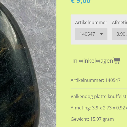
€ 9,00
Artikelnummer
Afmeti
In winkelwagen
Artikelnummer:
140547
Valkenoog platte knuffels
Afmeting: 3,9 x 2,73 x 0,92
Gewicht: 15,97 gram