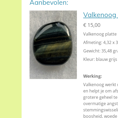
Aanbevolen:
Valkenoog 
€ 15,00
Valkenoog platte 
Afmeting: 4,32 x 
Gewicht: 35,48 g
Kleur: blauw grijs
Werking:
Valkenoog werkt
en helpt je om a
grotere geheel te
overmatige angst,
stemmingswisseli
boosheid, woede 