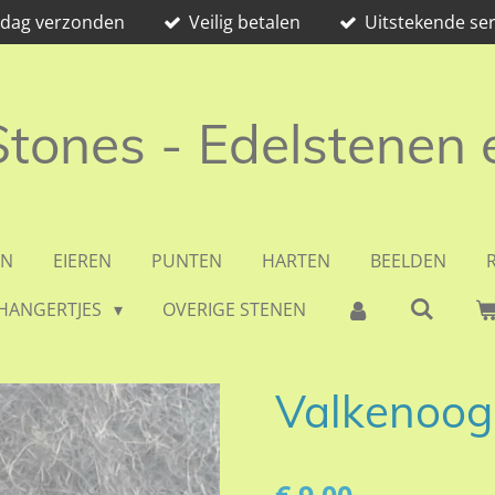
e dag verzonden
Veilig betalen
Uitstekende ser
 Stones - Edelstenen
EN
EIEREN
PUNTEN
HARTEN
BEELDEN
HANGERTJES
OVERIGE STENEN
Valkenoog 