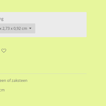
ng
teen of zaksteen
 cm