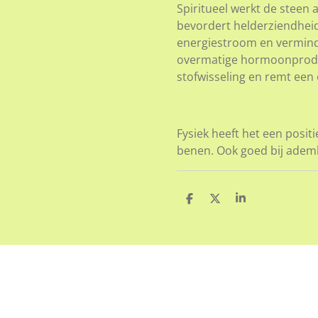
Spiritueel werkt de stee
bevordert helderziendhei
energiestroom en verminde
overmatige hormoonproduct
stofwisseling en remt een
Fysiek heeft het een posi
benen. Ook goed bij adem
D
D
S
e
e
h
l
e
a
e
l
r
n
e