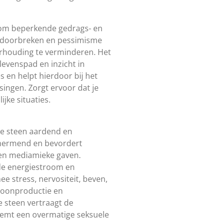
 om beperkende gedrags- en
 doorbreken en pessimisme
erhouding te verminderen. Het
e levenspad en inzicht in
s en helpt hierdoor bij het
ingen. Zorgt ervoor dat je
lijke situaties.
de steen aardend en
hermend en bevordert
en mediamieke gaven.
de energiestroom en
e stress, nervositeit, beven,
oonproductie en
De steen vertraagt de
 remt een overmatige seksuele