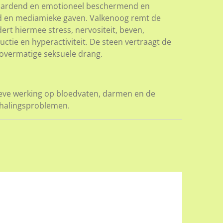
n aardend en emotioneel beschermend en
d en mediamieke gaven. Valkenoog remt de
rt hiermee stress, nervositeit, beven,
ie en hyperactiviteit. De steen vertraagt de
 overmatige seksuele drang.
tieve werking op bloedvaten, darmen en de
halingsproblemen.