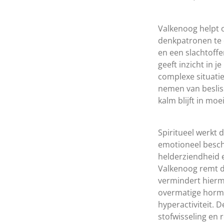
Valkenoog helpt
denkpatronen te
en een slachtoff
geeft inzicht in j
complexe situatie
nemen van besliss
kalm blijft in moei
Spiritueel werkt 
emotioneel besc
helderziendheid 
Valkenoog remt 
vermindert hierme
overmatige horm
hyperactiviteit. 
stofwisseling en