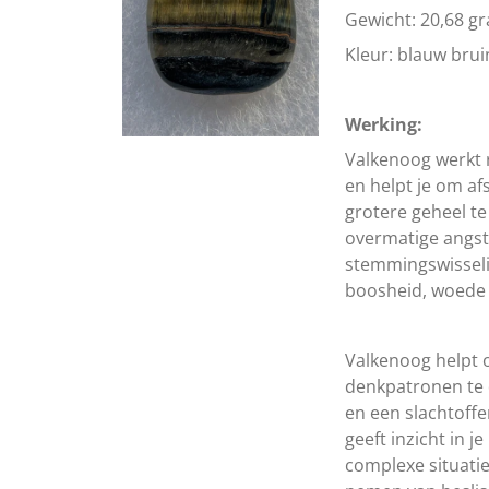
Gewicht: 20,68 g
Kleur: blauw brui
Werking:
Valkenoog werkt
en helpt je om a
grotere geheel te
overmatige angst,
stemmingswisseli
boosheid, woede 
Valkenoog helpt
denkpatronen te
en een slachtoff
geeft inzicht in j
complexe situatie