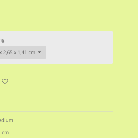
ng
edium
1 cm