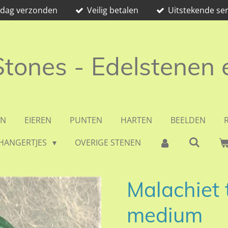
e dag verzonden
Veilig betalen
Uitstekende ser
 Stones - Edelstenen
EN
EIEREN
PUNTEN
HARTEN
BEELDEN
HANGERTJES
OVERIGE STENEN
Malachiet
medium