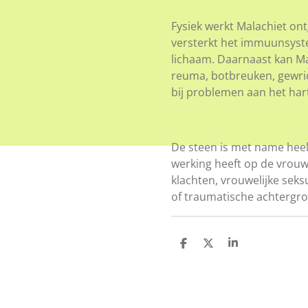
Fysiek werkt Malachiet on
versterkt het immuunsyst
lichaam. Daarnaast kan Mala
reuma, botbreuken, gewrich
bij problemen aan het har
De steen is met name heel
werking heeft op de vrouw
klachten, vrouwelijke se
of traumatische achtergro
D
D
S
e
e
h
l
e
a
e
l
r
n
e