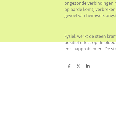
ongezonde verbindingen me
op aarde komt) verbreken.
gevoel van heimwee, angst
Fysiek werkt de steen kra
positief effect op de bloed
en slaapproblemen. De ste
D
D
S
e
e
h
l
e
a
e
l
r
n
e