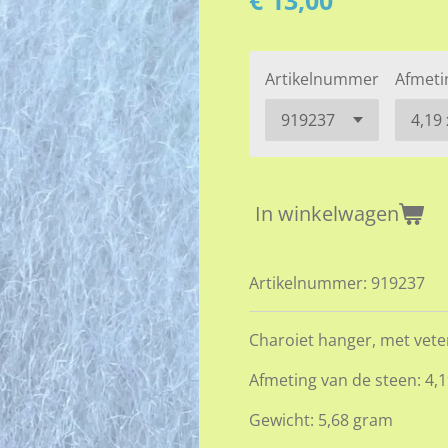
€ 13,00
Artikelnummer
Afmeti
In winkelwagen
Artikelnummer:
919237
Charoiet hanger, met vete
Afmeting van de steen: 4,1
Gewicht: 5,68 gram