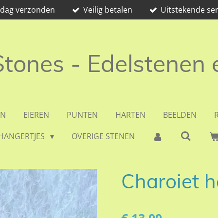
e dag verzonden
Veilig betalen
Uitstekende ser
 Stones - Edelstenen
EN
EIEREN
PUNTEN
HARTEN
BEELDEN
HANGERTJES
OVERIGE STENEN
Charoiet h