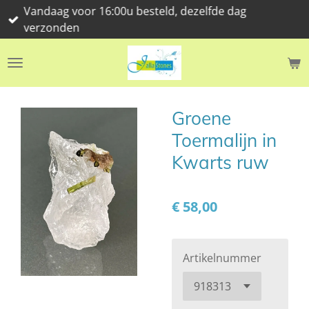
Vandaag voor 16:00u besteld, dezelfde dag
Ga
verzonden
direct
naar
de
hoofdinhoud
Groene
Toermalijn in
Kwarts ruw
€ 58,00
Artikelnummer