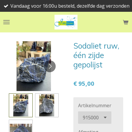
Vandaag voor 16:00u besteld, dezelfde dag verzonden
Ga
direct
naar
de
hoofdinhoud
Sodaliet ruw,
één zijde
gepolijst
€ 95,00
Artikelnummer