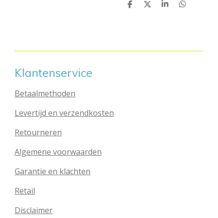
D
D
S
D
e
e
h
e
l
e
a
l
e
l
r
e
n
e
n
Klantenservice
Betaalmethoden
Levertijd en verzendkosten
Retourneren
Algemene voorwaarden
Garantie en klachten
Retail
Disclaimer