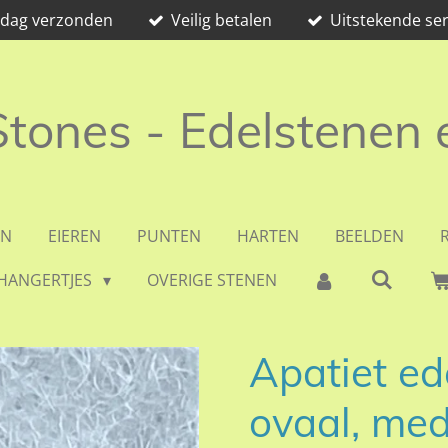
e dag verzonden
Veilig betalen
Uitstekende ser
 Stones - Edelstenen
EN
EIEREN
PUNTEN
HARTEN
BEELDEN
HANGERTJES
OVERIGE STENEN
Apatiet e
ovaal, me