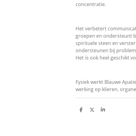
concentratie.
Het verbetert communicat
groepen en ondersteunt bi
spirituele steen en verst
ondersteunen bij probleme
Het is ook heel geschikt 
Fysiek werkt Blauwe Apati
werking op klieren, organe
D
D
S
e
e
h
l
e
a
e
l
r
n
e