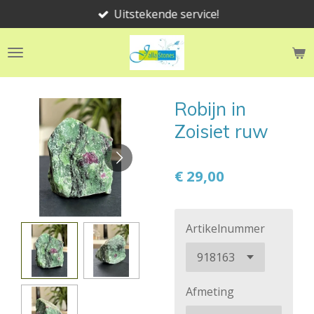
Uitstekende service!
Ga
direct
naar
de
hoofdinhoud
Robijn in
Zoisiet ruw
€ 29,00
Artikelnummer
Afmeting