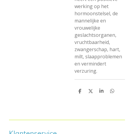
werking op het
hormoonstelsel, de
mannelijke en
vrouwelijke
geslachtsorganen,
vruchtbaarheid,
zwangerschap, hart,
milt, slaapproblemen
en vermindert
verzuring.
D
D
S
D
e
e
h
e
l
e
a
l
e
l
r
e
n
e
n
Klantenservice