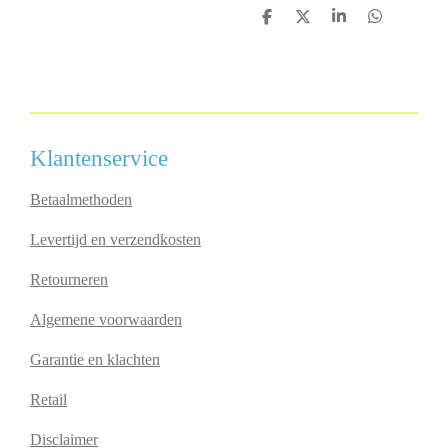
D
D
S
D
e
e
h
e
l
e
a
l
e
l
r
e
n
e
n
Klantenservice
Betaalmethoden
Levertijd en verzendkosten
Retourneren
Algemene voorwaarden
Garantie en klachten
Retail
Disclaimer