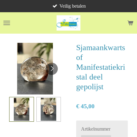
Veilig betalen
Ga
direct
naar
de
hoofdinhoud
Sjamaankwarts
of
Manifestatiekri
stal deel
gepolijst
€ 45,00
Artikelnummer