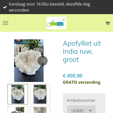
Vandaag voor 16:00u besteld, dezelfde dag
Ga
verzonden
direct
naar
de
hoofdinhoud
Apofylliet uit
India ruw,
groot
€ 450,00
GRATIS verzending
Artikelnummer