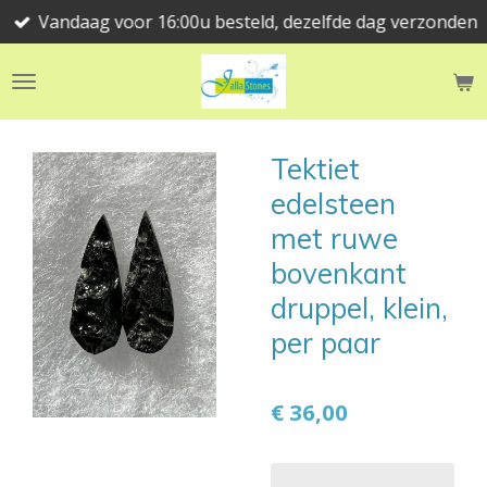
Vandaag voor 16:00u besteld, dezelfde dag verzonden
Ga
direct
naar
de
hoofdinhoud
Tektiet
edelsteen
met ruwe
bovenkant
druppel, klein,
per paar
€ 36,00