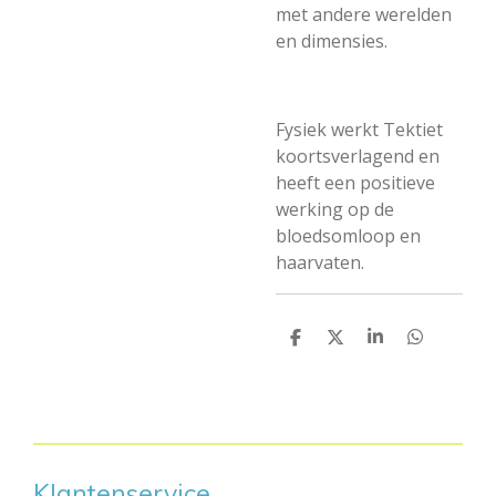
met andere werelden
en dimensies.
Fysiek werkt Tektiet
koortsverlagend en
heeft een positieve
werking op de
bloedsomloop en
haarvaten.
D
D
S
D
e
e
h
e
l
e
a
l
e
l
r
e
n
e
n
Klantenservice