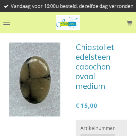
Vandaag voor 16:00u besteld, dezelfde dag verzonden
Ga
direct
naar
de
hoofdinhoud
Chiastoliet
edelsteen
cabochon
ovaal,
medium
€ 15,00
Artikelnummer