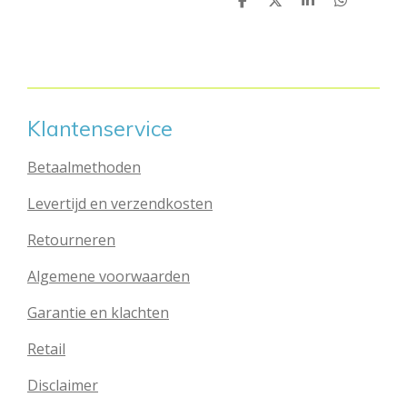
D
D
S
D
e
e
h
e
l
e
a
l
e
l
r
e
n
e
n
Klantenservice
Betaalmethoden
Levertijd en verzendkosten
Retourneren
Algemene voorwaarden
Garantie en klachten
Retail
Disclaimer