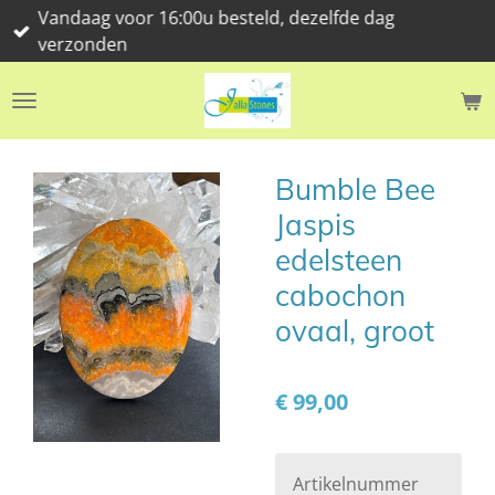
Vandaag voor 16:00u besteld, dezelfde dag
Ga
verzonden
direct
naar
de
hoofdinhoud
Bumble Bee
Jaspis
edelsteen
cabochon
ovaal, groot
€ 99,00
Artikelnummer