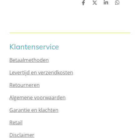
D
D
S
D
e
e
h
e
l
e
a
l
e
l
r
e
n
e
n
Klantenservice
Betaalmethoden
Levertijd en verzendkosten
Retourneren
Algemene voorwaarden
Garantie en klachten
Retail
Disclaimer