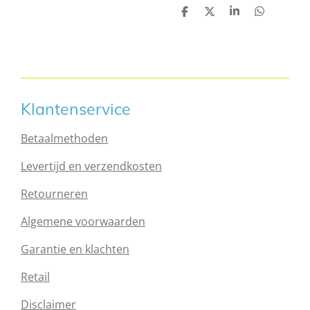
D
D
S
D
e
e
h
e
l
e
a
l
e
l
r
e
n
e
n
Klantenservice
Betaalmethoden
Levertijd en verzendkosten
Retourneren
Algemene voorwaarden
Garantie en klachten
Retail
Disclaimer