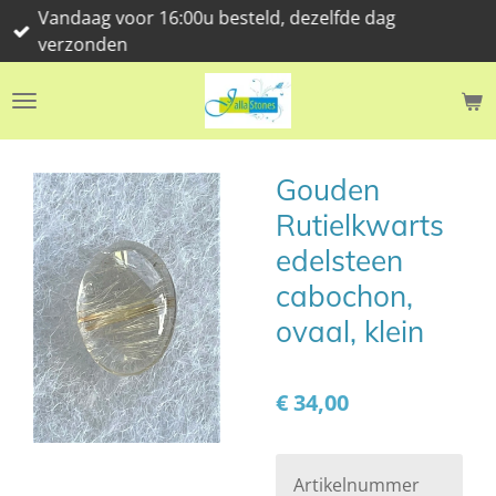
Vandaag voor 16:00u besteld, dezelfde dag
Ga
verzonden
direct
naar
de
hoofdinhoud
Gouden
Rutielkwarts
edelsteen
cabochon,
ovaal, klein
€ 34,00
Artikelnummer