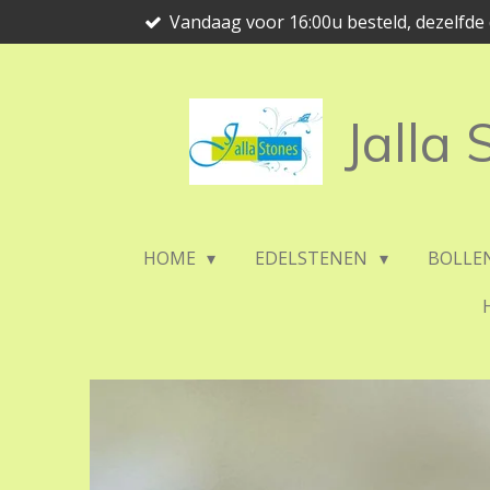
Vandaag voor 16:00u besteld, dezelfd
Ga
direct
naar
de
Jalla
hoofdinhoud
HOME
EDELSTENEN
BOLLE