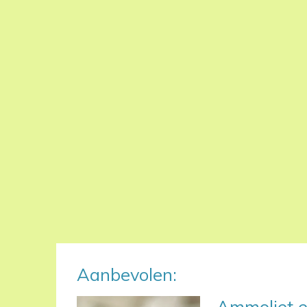
Aanbevolen:
Ammoliet e