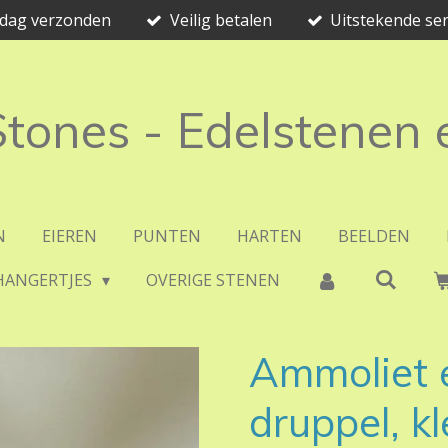
e dag verzonden
Veilig betalen
Uitstekende ser
 Stones - Edelstenen
N
EIEREN
PUNTEN
HARTEN
BEELDEN
HANGERTJES
OVERIGE STENEN
Ammoliet 
druppel, kl