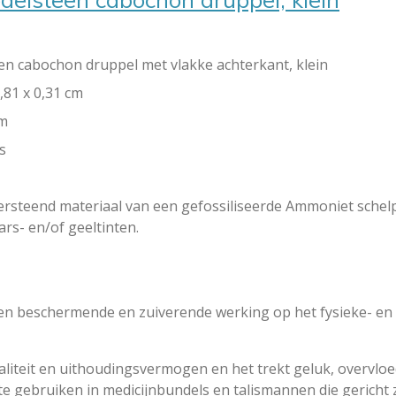
en cabochon druppel met vlakke achterkant, klein
,81 x 0,31 cm
am
s
versteend materiaal van een gefossiliseerde Ammoniet schel
rs- en/of geeltinten.
en beschermende en zuiverende werking op het fysieke- en 
taliteit en uithoudingsvermogen en het trekt geluk, overvlo
 gebruiken in medicijnbundels en talismannen die gericht z