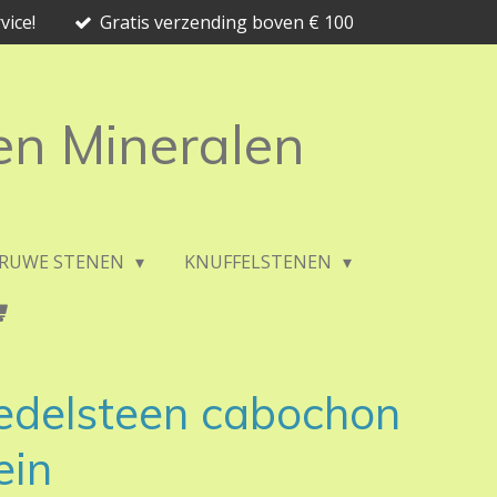
vice!
Gratis verzending boven € 100
 en Mineralen
RUWE STENEN
KNUFFELSTENEN
edelsteen cabochon
ein