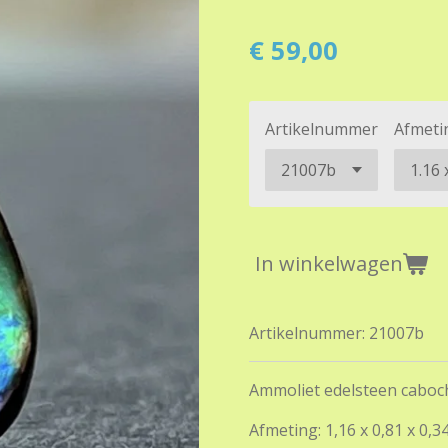
€ 59,00
Artikelnummer
Afmeti
In winkelwagen
Artikelnummer:
21007b
Ammoliet edelsteen caboch
Afmeting: 1,16 x 0,81 x 0,3