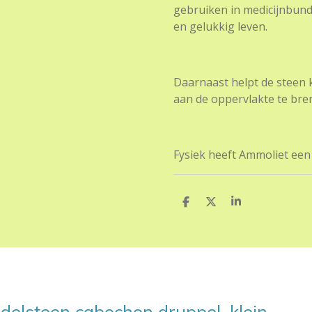
gebruiken in medicijnbunde
en gelukkig leven.
Daarnaast helpt de steen 
aan de oppervlakte te bre
Fysiek heeft Ammoliet een
D
D
S
e
e
h
l
e
a
e
l
r
n
e
delsteen cabochon druppel, klein