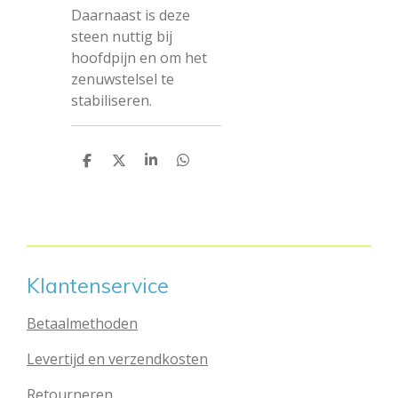
Daarnaast is deze
steen nuttig bij
hoofdpijn en om het
zenuwstelsel te
stabiliseren.
D
D
S
D
e
e
h
e
l
e
a
l
e
l
r
e
n
e
n
Klantenservice
Betaalmethoden
Levertijd en verzendkosten
Retourneren