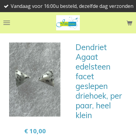
Vandaag voor 16:00u besteld, dezelfde dag verzonden
Ga
direct
naar
de
hoofdinhoud
Dendriet
Agaat
edelsteen
facet
geslepen
driehoek, per
paar, heel
klein
€ 10,00