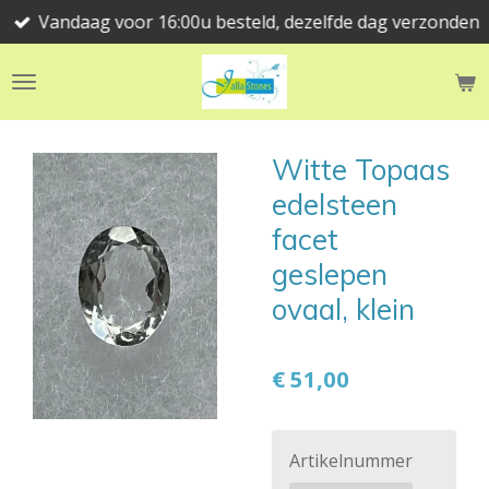
Vandaag voor 16:00u besteld, dezelfde dag verzonden
Ga
direct
naar
de
hoofdinhoud
Witte Topaas
edelsteen
facet
geslepen
ovaal, klein
€ 51,00
Artikelnummer