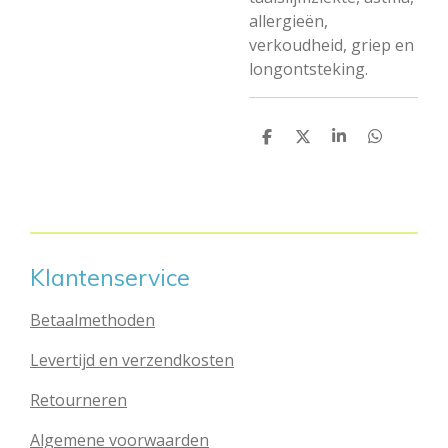
allergieën,
verkoudheid, griep en
longontsteking.
D
D
S
D
e
e
h
e
l
e
a
l
e
l
r
e
n
e
n
Klantenservice
Betaalmethoden
Levertijd en verzendkosten
Retourneren
Algemene voorwaarden