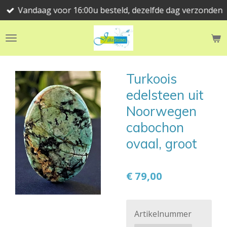
Vandaag voor 16:00u besteld, dezelfde dag verzonden
Ga
direct
naar
de
hoofdinhoud
Turkoois
edelsteen uit
Noorwegen
cabochon
ovaal, groot
€ 79,00
Artikelnummer