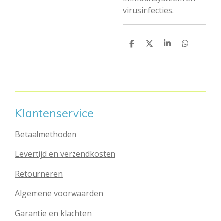
virusinfecties.
D
D
S
D
e
e
h
e
l
e
a
l
e
l
r
e
n
e
n
Klantenservice
Betaalmethoden
Levertijd en verzendkosten
Retourneren
Algemene voorwaarden
Garantie en klachten