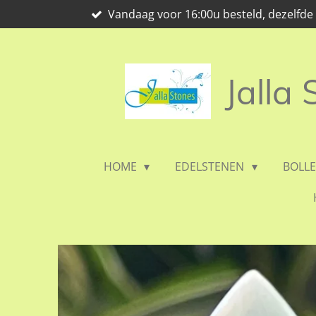
Vandaag voor 16:00u besteld, dezelfd
Ga
direct
naar
de
Jalla
hoofdinhoud
HOME
EDELSTENEN
BOLL