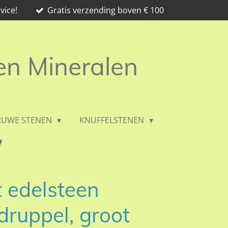
vice!
Gratis verzending boven € 100
 en Mineralen
RUWE STENEN
KNUFFELSTENEN
 edelsteen
ruppel, groot