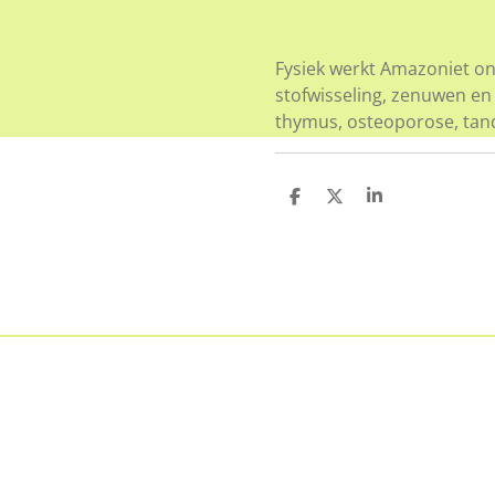
Fysiek werkt Amazoniet on
stofwisseling, zenuwen en
thymus, osteoporose, tand
D
D
S
e
e
h
l
e
a
e
l
r
n
e