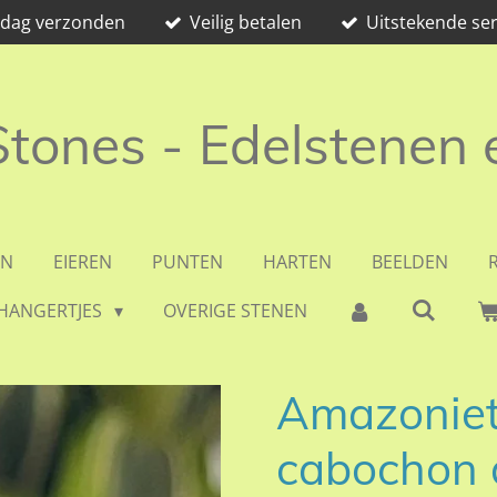
e dag verzonden
Veilig betalen
Uitstekende ser
 Stones - Edelstenen
EN
EIEREN
PUNTEN
HARTEN
BEELDEN
HANGERTJES
OVERIGE STENEN
Amazoniet
cabochon d