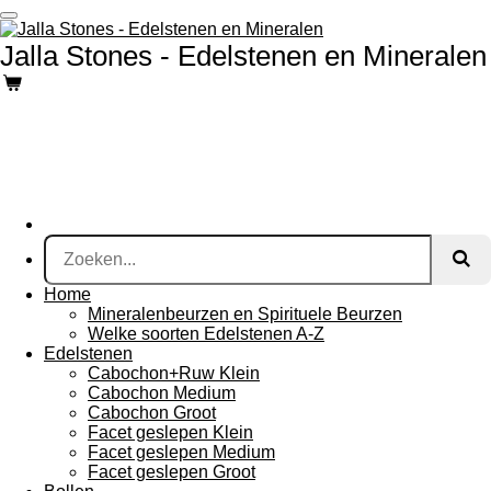
Ga
direct
Jalla Stones - Edelstenen en Mineralen
naar
de
hoofdinhoud
Home
Mineralenbeurzen en Spirituele Beurzen
Welke soorten Edelstenen A-Z
Edelstenen
Cabochon+Ruw Klein
Cabochon Medium
Cabochon Groot
Facet geslepen Klein
Facet geslepen Medium
Facet geslepen Groot