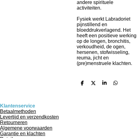
andere spirituele
activiteiten.
Fysiek werkt Labradoriet
pijnstillend en
bloeddrukverlagend. Het
heeft een positieve werking
op de longen, bronchitis,
verkoudheid, de ogen,
hersenen, stofwisseling,
reuma, jicht en
(pre)menstruele klachten.
D
D
S
D
e
e
h
e
l
e
a
l
e
l
r
e
n
e
n
Klantenservice
Betaalmethoden
Levertijd en verzendkosten
Retourneren
Algemene voorwaarden
Garantie en klachten