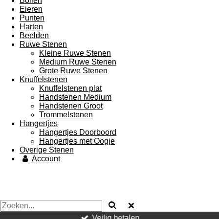
Bollen
Eieren
Punten
Harten
Beelden
Ruwe Stenen
Kleine Ruwe Stenen
Medium Ruwe Stenen
Grote Ruwe Stenen
Knuffelstenen
Knuffelstenen plat
Handstenen Medium
Handstenen Groot
Trommelstenen
Hangertjes
Hangertjes Doorboord
Hangertjes met Oogje
Overige Stenen
Account
Veilig betalen