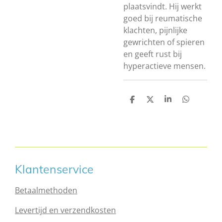
plaatsvindt. Hij werkt
goed bij reumatische
klachten, pijnlijke
gewrichten of spieren
en geeft rust bij
hyperactieve mensen.
D
D
S
D
e
e
h
e
l
e
a
l
e
l
r
e
n
e
n
Klantenservice
Betaalmethoden
Levertijd en verzendkosten