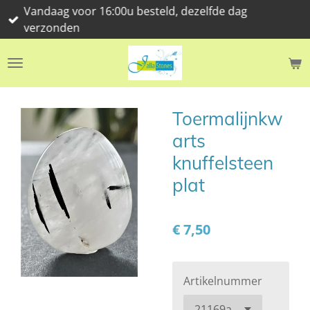
Vandaag voor 16:00u besteld, dezelfde dag
Ga
verzonden
direct
naar
de
hoofdinhoud
Toermalijnkw
arts
knuffelsteen
plat
€ 7,50
Artikelnummer