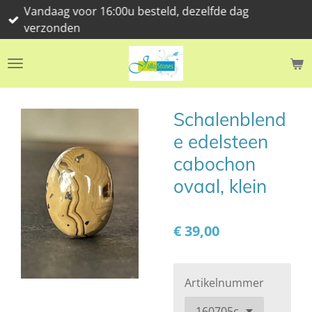
Vandaag voor 16:00u besteld, dezelfde dag
Ga
verzonden
direct
naar
de
hoofdinhoud
Schalenblend
e edelsteen
cabochon
ovaal, klein
€ 39,00
Artikelnummer