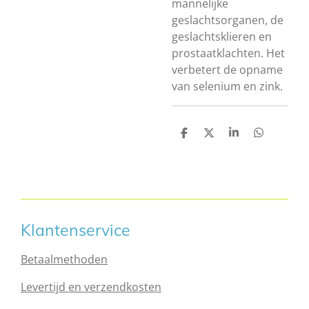
mannelijke
geslachtsorganen, de
geslachtsklieren en
prostaatklachten. Het
verbetert de opname
van selenium en zink.
D
D
S
D
e
e
h
e
l
e
a
l
e
l
r
e
n
e
n
Klantenservice
Betaalmethoden
Levertijd en verzendkosten