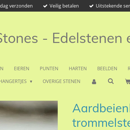
e dag verzonden
Veilig betalen
Uitstekende ser
 Stones - Edelstenen
EN
EIEREN
PUNTEN
HARTEN
BEELDEN
HANGERTJES
OVERIGE STENEN
Aardbeien
trommelst