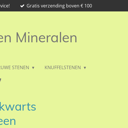
vice!
Gratis verzending boven € 100
 en Mineralen
RUWE STENEN
KNUFFELSTENEN
kwarts
een