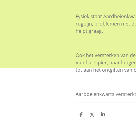
Fysiek staat Aardbeienkwar
rugpijn, problemen met de
helpt graag.
Ook het versterken van de b
Van hartspier, naar longe
tot aan het ontgiften van
Aardbeienkwarts versterkt
D
D
S
e
e
h
l
e
a
e
l
r
n
e