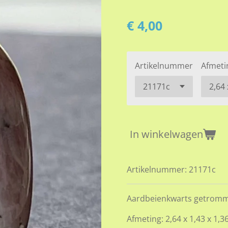
€ 4,00
Artikelnummer
Afmeti
In winkelwagen
Artikelnummer:
21171c
Aardbeienkwarts getrom
Afmeting: 2,64 x 1,43 x 1,3