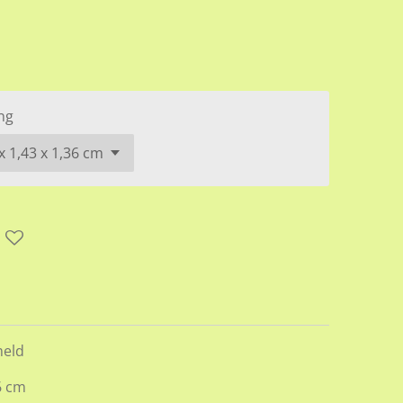
ng
meld
6 cm