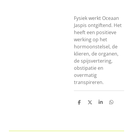
Fysiek werkt Oceaan
Jaspis ontgiftend. Het
heeft een positieve
werking op het
hormoonstelsel, de
klieren, de organen,
de spijsvertering,
obstipatie en
overmatig
transpireren.
D
D
S
D
e
e
h
e
l
e
a
l
e
l
r
e
n
e
n