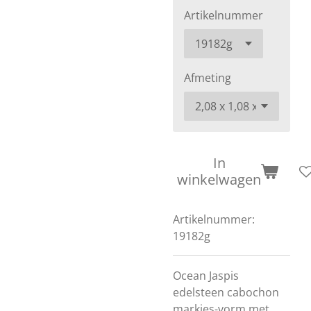
Artikelnummer
Afmeting
In
winkelwagen
Artikelnummer:
19182g
Ocean Jaspis
edelsteen cabochon
markies-vorm met