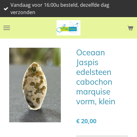
Vandaag voor 16:00u besteld, dezelfde dag
Ga
verzonden
direct
naar
de
hoofdinhoud
Oceaan
Jaspis
edelsteen
cabochon
marquise
vorm, klein
€ 20,00