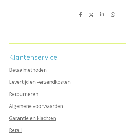
D
D
S
D
e
e
h
e
l
e
a
l
e
l
r
e
n
e
n
Klantenservice
Betaalmethoden
Levertijd en verzendkosten
Retourneren
Algemene voorwaarden
Garantie en klachten
Retail