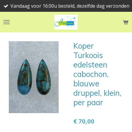
Vandaag voor 16:00u besteld, dezelfde dag verzonden
Ga
direct
naar
de
hoofdinhoud
Koper
Turkoois
edelsteen
cabochon,
blauwe
druppel, klein,
per paar
€ 70,00