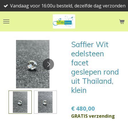
Vandaag voor 16:00u besteld, dezelfde dag verzonden
Ga
direct
naar
de
hoofdinhoud
Saffier Wit
edelsteen
facet
geslepen rond
uit Thailand,
klein
€ 480,00
GRATIS verzending