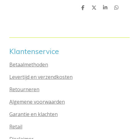
D
D
S
D
e
e
h
e
l
e
a
l
e
l
r
e
n
e
n
Klantenservice
Betaalmethoden
Levertijd en verzendkosten
Retourneren
Algemene voorwaarden
Garantie en klachten
Retail