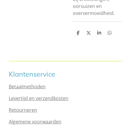
oorsuizen en
oververmoeidheid.
D
D
S
D
e
e
h
e
l
e
a
l
e
l
r
e
n
e
n
Klantenservice
Betaalmethoden
Levertijd en verzendkosten
Retourneren
Algemene voorwaarden