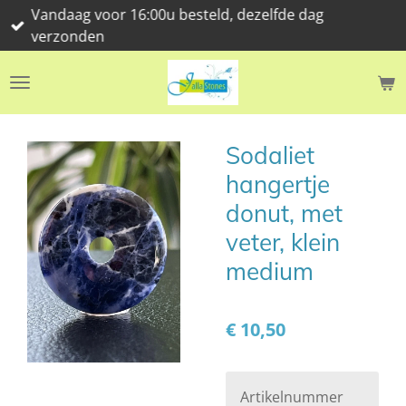
Vandaag voor 16:00u besteld, dezelfde dag
Ga
verzonden
direct
naar
de
hoofdinhoud
Sodaliet
hangertje
donut, met
veter, klein
medium
€ 10,50
Artikelnummer