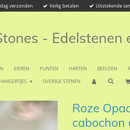
e dag verzonden
Veilig betalen
Uitstekende ser
 Stones - Edelstenen
EN
EIEREN
PUNTEN
HARTEN
BEELDEN
HANGERTJES
OVERIGE STENEN
Roze Opaa
cabochon 