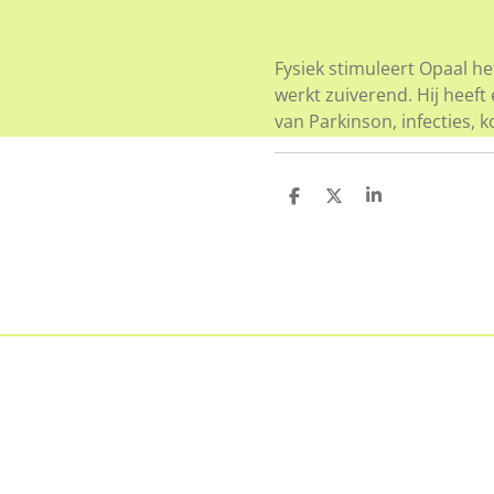
Fysiek stimuleert Opaal h
werkt zuiverend. Hij heeft
van Parkinson, infecties, k
D
D
S
e
e
h
l
e
a
e
l
r
n
e