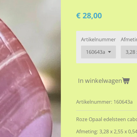
€ 28,00
Artikelnummer
Afmeti
In winkelwagen
Artikelnummer:
160643a
Roze Opaal edelsteen cab
Afmeting: 3,28 x 2,55 x 0,5