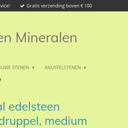
vice!
Gratis verzending boven € 100
 en Mineralen
RUWE STENEN
KNUFFELSTENEN
l edelsteen
druppel, medium