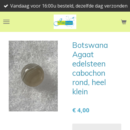
Vandaag voor 16:00u besteld, dezelfde dag verzonden
Ga
direct
naar
de
hoofdinhoud
Botswana
Agaat
edelsteen
cabochon
rond, heel
klein
€ 4,00