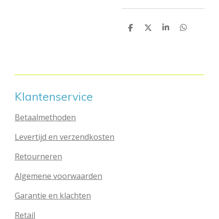
D
D
S
D
e
e
h
e
l
e
a
l
e
l
r
e
n
e
n
Klantenservice
Betaalmethoden
Levertijd en verzendkosten
Retourneren
Algemene voorwaarden
Garantie en klachten
Retail