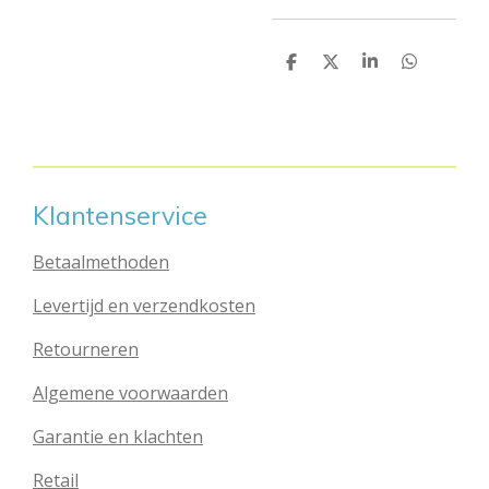
D
D
S
D
e
e
h
e
l
e
a
l
e
l
r
e
n
e
n
Klantenservice
Betaalmethoden
Levertijd en verzendkosten
Retourneren
Algemene voorwaarden
Garantie en klachten
Retail