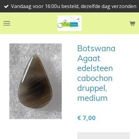
Vandaag voor 16:00u besteld, dezelfde dag verzonden
Ga
direct
naar
de
hoofdinhoud
Botswana
Agaat
edelsteen
cabochon
druppel,
medium
€ 7,00