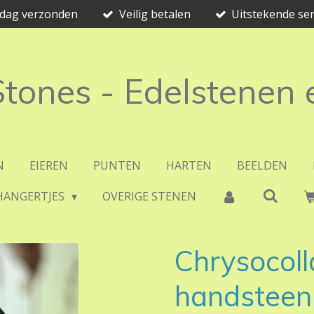
e dag verzonden
Veilig betalen
Uitstekende ser
 Stones - Edelstenen
N
EIEREN
PUNTEN
HARTEN
BEELDEN
HANGERTJES
OVERIGE STENEN
Chrysocoll
handsteen