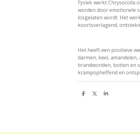
Fysiek werkt Chrysocolla o
worden door emotionele sp
losgelaten wordt. Het wer
koortsverlagend, ontste
Het heeft een positieve wer
darmen, keel, amandelen, ar
brandwonden, botten en sp
krampopheffend en ontspa
D
D
S
e
e
h
l
e
a
e
l
r
n
e