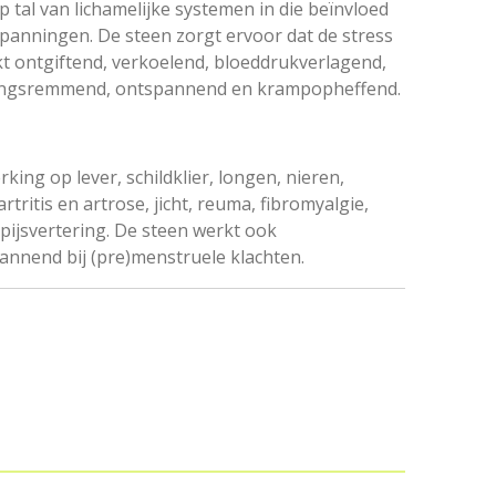
p tal van lichamelijke systemen in die beïnvloed
anningen. De steen zorgt ervoor dat de stress
kt ontgiftend, verkoelend, bloeddrukverlagend,
kingsremmend, ontspannend en krampopheffend.
king op lever, schildklier, longen, nieren,
tritis en artrose, jicht, reuma, fibromyalgie,
ijsvertering. De steen werkt ook
nnend bij (pre)menstruele klachten.