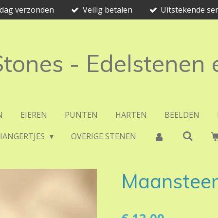
e dag verzonden
Veilig betalen
Uitstekende ser
 Stones - Edelstenen
N
EIEREN
PUNTEN
HARTEN
BEELDEN
HANGERTJES
OVERIGE STENEN
Maansteen 