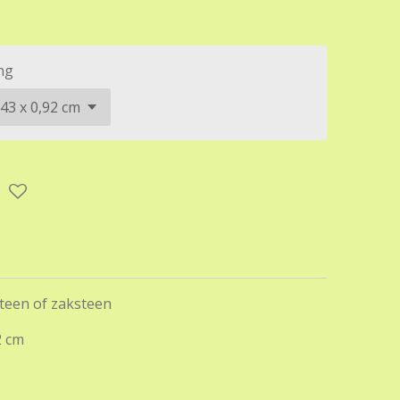
ng
teen of zaksteen
2 cm