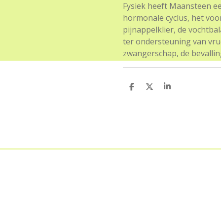
Fysiek heeft Maansteen ee
hormonale cyclus, het voor
pijnappelklier, de vochtb
ter ondersteuning van vr
zwangerschap, de bevallin
D
D
S
e
e
h
l
e
a
e
l
r
n
e