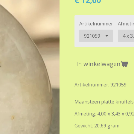
€ 12,00
Artikelnummer
Afmeti
In winkelwagen
Artikelnummer:
921059
Maansteen platte knuffels
Afmeting: 4,00 x 3,43 x 0,9
Gewicht: 20,69 gram